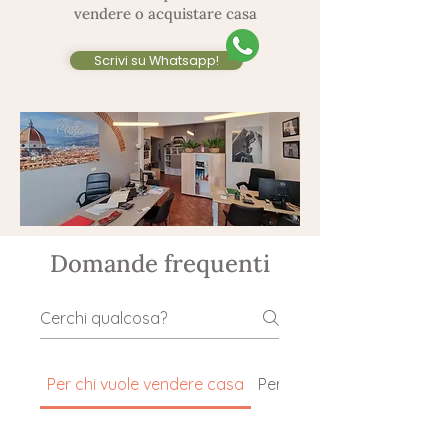
vendere o acquistare casa
Scrivi su Whatsapp!
Domande frequenti
Per chi vuole vendere casa
Per chi cerca o compra 