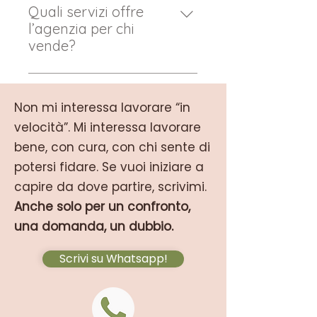
Energetica è obbligatorio per
Quali servizi offre
la differenza.
legge e deve essere disponibile
l’agenzia per chi
già al momento dell’annuncio.
vende?
Valutazione, servizio
fotografico, redazione annunci
Non mi interessa lavorare “in
efficaci, certificazioni, gestione
velocità”. Mi interessa lavorare
visite, affiancamento fino al
rogito.
bene, con cura, con chi sente di
potersi fidare. Se vuoi iniziare a
capire da dove partire, scrivimi.
Anche solo per un confronto,
una domanda, un dubbio.
Scrivi su Whatsapp!