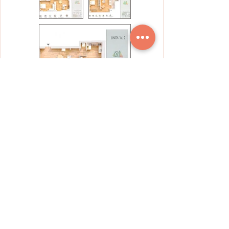
Dove si trova
Via del Ponte alle Mosse, 180, 50144
Firenze FI, Italia